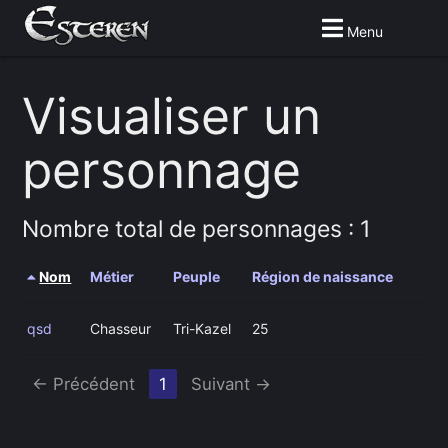
Menu
Visualiser un
personnage
Nombre total de personnages : 1
Nom
Métier
Peuple
Région de naissance
qsd
Chasseur
Tri-Kazel
25
(Current
← Précédent
1
Suivant →
page)